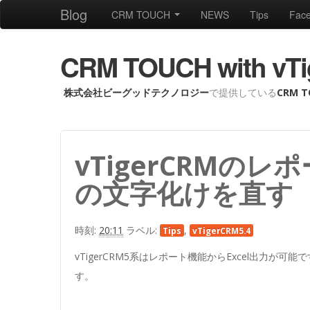
Blog
CRM TOUCH
NEWS
Tips
Fac
CRM TOUCH with 
株式会社ビーグッドテクノロジー
で提供している
CRM T
vTigerCRMのレ
の文字化けを直す
時刻:
20:11
ラベル:
,
Tips
vTigerCRM5.4
vTigerCRM5系はレポート機能からExcel出力
す。