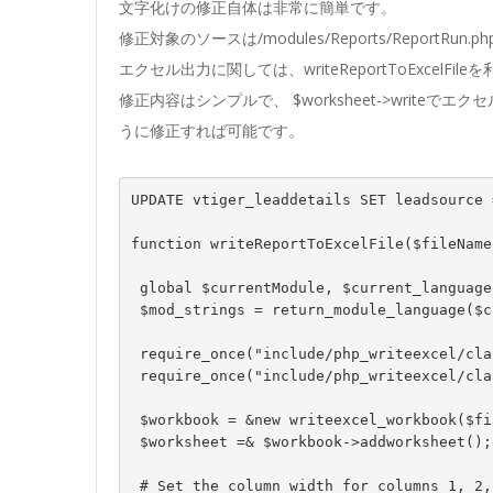
文字化けの修正自体は非常に簡単です。
修正対象のソースは/modules/Reports/ReportRun.
エクセル出力に関しては、writeReportToExcelFi
修正内容はシンプルで、 $worksheet->writeでエクセ
うに修正すれば可能です。
UPDATE vtiger_leaddetails SET leadsource 
function writeReportToExcelFile($fileName
 global $currentModule, $current_language,$log;

 $mod_strings = return_module_language($current_language, $currentModule);

 require_once("include/php_writeexcel/class.writeexcel_workbook.inc.php");

 require_once("include/php_writeexcel/class.writeexcel_worksheet.inc.php");

 $workbook = &new writeexcel_workbook($fileName);

 $worksheet =& $workbook->addworksheet();

 # Set the column width for columns 1, 2, 3 and 4
