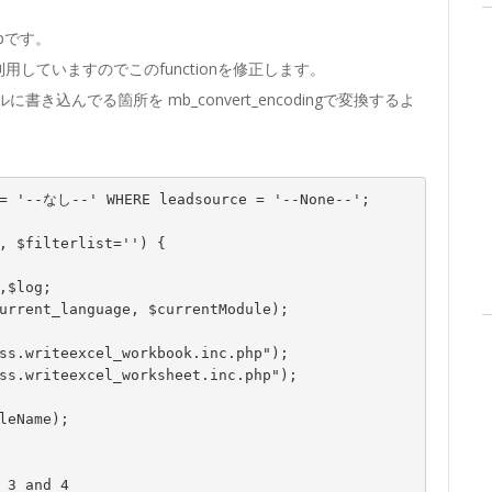
phpです。
leを利用していますのでこのfunctionを修正します。
ルに書き込んでる箇所を mb_convert_encodingで変換するよ
= '--なし--' WHERE leadsource = '--None--';

, $filterlist='') {
