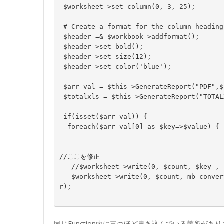
 $worksheet->set_column(0, 3, 25);

 # Create a format for the column headings

 $header =& $workbook->addformat();

 $header->set_bold();

 $header->set_size(12);

 $header->set_color('blue');

 $arr_val = $this->GenerateReport("PDF",$filterlist);

 $totalxls = $this->GenerateReport("TOTALXLS",$filterlist);

 if(isset($arr_val)) {

  foreach($arr_val[0] as $key=>$value) {

//ここを修正

   //$worksheet->write(0, $count, $key , $header);

   $worksheet->write(0, $count, mb_convert_encoding($key, "sjis-win", "UTF-8") , $heade
r);

同じFunction内に三つほど書き込んでいる箇所が