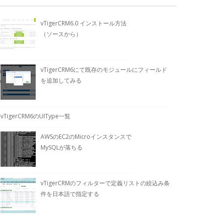
vTigerCRM6.0 インストール方法
（ソースから）
vTigerCRM6にて既存のモジュールにフィールド
を追加してみる
vTigerCRM6のUIType一覧
AWSのEC2のMicroインスタンスで
MySQLが落ちる
vTigerCRMのフィルターで定義リストの絞込み条
件を日本語で指定する