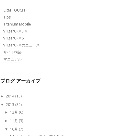
CRM TOUCH
Tips
Titanium Mobile
vTigerCRM5.4
vTigerCRM6
vTigerCRMのニュース
サイト構築
マニュアル
ブログ アーカイブ
2014
(13)
►
2013
(32)
▼
12月
(6)
►
11月
(3)
►
10月
(7)
▼